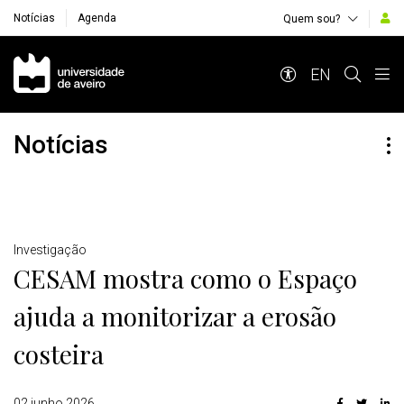
Notícias
Agenda
Quem sou?
Navegação Principal
EN
Notícias
Detalhes
Investigação
CESAM mostra como o Espaço
ajuda a monitorizar a erosão
costeira
02 junho 2026