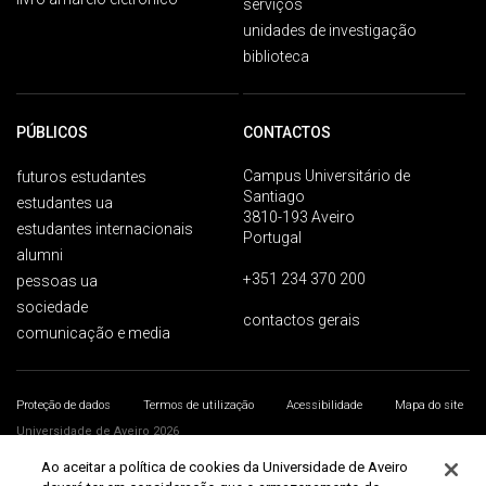
serviços
unidades de investigação
biblioteca
PÚBLICOS
CONTACTOS
Campus Universitário de
futuros estudantes
Santiago
estudantes ua
3810-193 Aveiro
estudantes internacionais
Portugal
alumni
+351 234 370 200
pessoas ua
sociedade
contactos gerais
comunicação e media
Proteção de dados
Termos de utilização
Acessibilidade
Mapa do site
Universidade de Aveiro 2026
Ao aceitar a política de cookies da Universidade de Aveiro