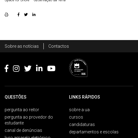
Space for Shore
observação da Terra
Rodapé
Sobre as notícias
Contactos
Footer
QUESTÕES
LINKS RÁPIDOS
pergunta ao reitor
sobre a ua
pergunta ao provedor do
cursos
estudante
candidaturas
canal de denúncias
departamentos e escolas
livro amarelo eletrónico