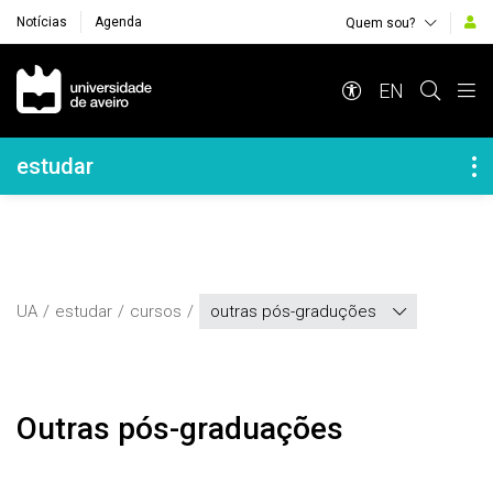
Notícias
Agenda
Quem sou?
Navegação Principal
EN
Navegação Lateral
estudar
UA
estudar
cursos
outras pós-graduções
Outras pós-graduações