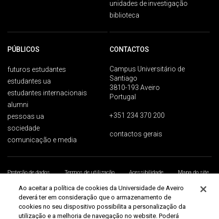
unidades de investigação
biblioteca
PÚBLICOS
CONTACTOS
Campus Universitário de
futuros estudantes
Santiago
estudantes ua
3810-193 Aveiro
estudantes internacionais
Portugal
alumni
+351 234 370 200
pessoas ua
sociedade
contactos gerais
comunicação e media
Proteção de dados
Termos de utilização
Acessibilidade
Mapa do site
Universidade de Aveiro 2026
Ao aceitar a política de cookies da Universidade de Aveiro
deverá ter em consideração que o armazenamento de
cookies no seu dispositivo possibilita a personalização da
utilização e a melhoria de navegação no website. Poderá