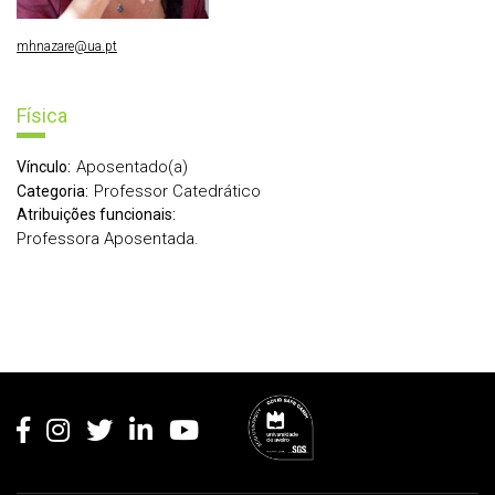
mhnazare@ua.pt
Física
Aposentado(a)
Vínculo:
Professor Catedrático
Categoria:
Atribuições funcionais:
Professora Aposentada.
Rodapé