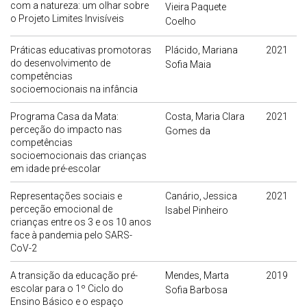
com a natureza: um olhar sobre
Vieira Paquete
o Projeto Limites Invisíveis
Coelho
Práticas educativas promotoras
Plácido, Mariana
2021
do desenvolvimento de
Sofia Maia
competências
socioemocionais na infância
Programa Casa da Mata:
Costa, Maria Clara
2021
perceção do impacto nas
Gomes da
competências
socioemocionais das crianças
em idade pré-escolar
Representações sociais e
Canário, Jessica
2021
perceção emocional de
Isabel Pinheiro
crianças entre os 3 e os 10 anos
face à pandemia pelo SARS-
CoV-2
A transição da educação pré-
Mendes, Marta
2019
escolar para o 1º Ciclo do
Sofia Barbosa
Ensino Básico e o espaço