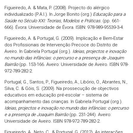
Figueiredo, A. & Mata, P. (2008). Projecto do alérgico
individualizado (P.A.I.). In Jorge Bonito (org.)
Educação para a
Saúde no Século XXI: Teorias, Modelos e Práticas.
(pp. 661-
666). Évora: Universidade de Évora. ISBN: 978-989-95539-3-4.
Figueiredo, A. & Portugal, G. (2009). Implicação e Bem-Estar
dos Profissionais de Intervenção Precoce do Distrito de
Aveiro. In Gabriela Portugal (org.).
Ideias, projectos e inovação
no mundo das infâncias: o percurso e a presença de Joaquim
Bairrão
(pp. 153-166. Aveiro: Universidade de Aveiro. ISBN 978-
972-789-282-2.
Portugal, G., Santos, P., Figueiredo, A., Libório, O., Abrantes, N.,
Silva, C. & Góis, S. (2009). Na prossecução de objectivos
educativos em educação pré-escolar – sistema de
acompanhamento das crianças. In Gabriela Portugal (org.).
Ideias, projectos e inovação no mundo das infâncias: o percurso
e a presença de Joaquim Bairrão
(pp. 231-244). Aveiro:
Universidade de Aveiro. ISBN 978-972-789-282-2.
Figueiredo, A., Neto, C., & Portugal, G. (2012). As interações