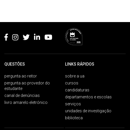
Rodapé
QUESTÕES
LINKS RÁPIDOS
pergunta ao reitor
sobre a ua
pergunta ao provedor do
cursos
estudante
candidaturas
canal de denúncias
departamentos e escolas
livro amarelo eletrónico
serviços
unidades de investigação
biblioteca