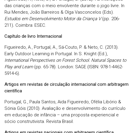
das crianças com o meio envolvente durante o jogo livre. In
Rui Mendes, João Barreiros & Olga Vasconcelos (Eds).
Estudos em Desenvolvimento Motor da Criança V
(pp. 206-
211)
.
Coimbra: ESEC.
Capítulo de livro Internacional
Figueiredo, A., Portugal, A., Sá-Couto, P. & Neto, C. (2013).
Early Outdoor Learning in Portugal. In S. Knight (Ed.),
International Perspectives on Forest School. Natural Spaces to
Play and Learn
(pp. 65-78). London: SAGE (ISBN: 978-1-4462-
5914-6).
Artigos em revistas de circulação internacional com arbitragem
científica
Portugal, G., Paula Santos, Aida Figueiredo, Ofélia Libório &
Sónia Góis (2010). Avaliação e desenvolvimento do currículo
em educação de infância – uma proposta experiencial e
sócio construtivista. Revista Brasil.
Artigos em revistas nacionais com arbitragem científica