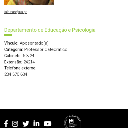
ialarcao@ua.pt
Departamento de Educação e Psicologia
Aposentado(a)
Vínculo:
Professor Catedrático
Categoria:
5.3.24
Gabinete:
24214
Extensão:
Telefone externo:
234 370 634
Rodapé