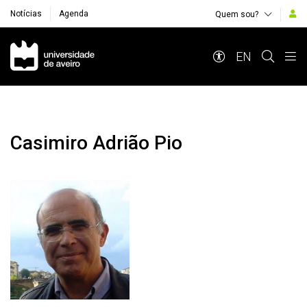
Notícias
Agenda
Quem sou?
Navegação Principal
EN
Casimiro Adrião Pio