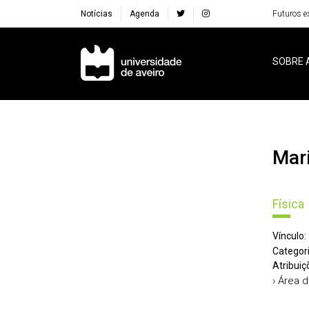
Notícias
Agenda
Futuros e
Navegação Principal
SOBRE 
Ma
Física
Vínculo:
Categori
Atribuiç
› Área 