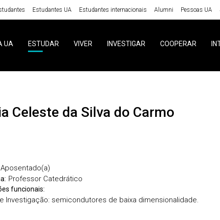
studantes
Estudantes UA
Estudantes internacionais
Alumni
Pessoas UA
A UA
ESTUDAR
VIVER
INVESTIGAR
COOPERAR
IN
ria Celeste da Silva do Carmo
Aposentado(a)
Professor Catedrático
a:
ões funcionais:
de Investigação: semicondutores de baixa dimensionalidade.