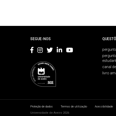
Rodapé
SEGUE-NOS
QUESTÕ
pergunta
pergunt
estudan
canal d
livro am
Proteção de dados
Termos de utilização
Acessibilidade
Universidade de Aveiro 2026