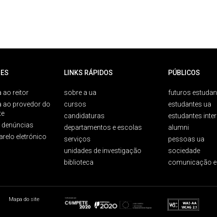
ES
LINKS RÁPIDOS
PÚBLICOS
 ao reitor
sobre a ua
futuros estudan
a ao provedor do
cursos
estudantes ua
te
candidaturas
estudantes inte
e denúncias
departamentos e escolas
alumni
arelo eletrónico
serviços
pessoas ua
unidades de investigação
sociedade
biblioteca
comunicação e
Mapa do site