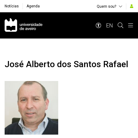
Notícias
Agenda
Quem sou?
Navegação Principal
EN
José Alberto dos Santos Rafael