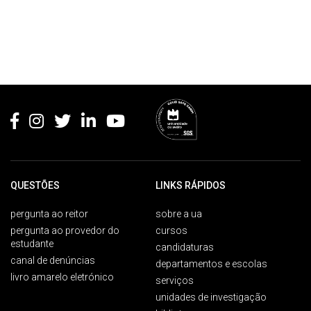
Rodapé
QUESTÕES
LINKS RÁPIDOS
pergunta ao reitor
sobre a ua
pergunta ao provedor do
cursos
estudante
candidaturas
canal de denúncias
departamentos e escolas
livro amarelo eletrónico
serviços
unidades de investigação