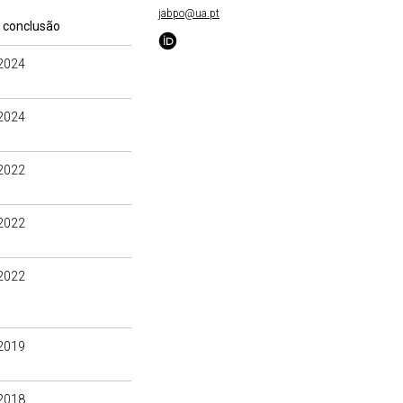
jabpo@ua.pt
 conclusão
2024
2024
2022
2022
2022
2019
2018