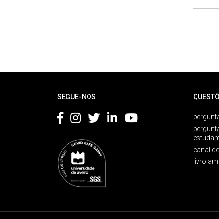
Rodapé
SEGUE-NOS
QUESTÕ
pergunta
pergunt
estudan
canal d
livro am