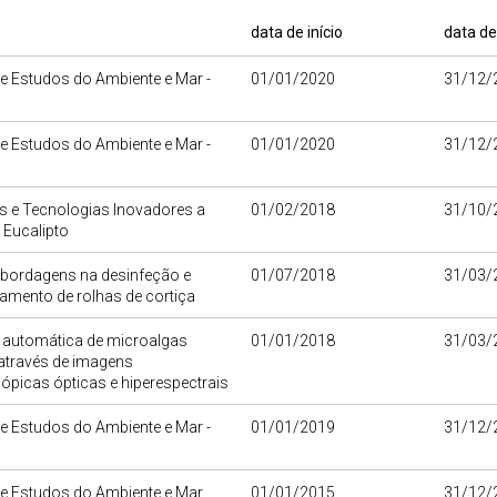
data de início
data de
e Estudos do Ambiente e Mar -
01/01/2020
31/12/
e Estudos do Ambiente e Mar -
01/01/2020
31/12/
s e Tecnologias Inovadores a
01/02/2018
31/10/
o Eucalipto
bordagens na desinfeção e
01/07/2018
31/03/
amento de rolhas de cortiça
 automática de microalgas
01/01/2018
31/03/
através de imagens
picas ópticas e hiperespectrais
e Estudos do Ambiente e Mar -
01/01/2019
31/12/
de Estudos do Ambiente e Mar
01/01/2015
31/12/