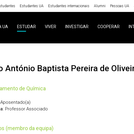
studantes
Estudantes UA
Estudantes internacionais
Alumni
Pessoas UA
A UA
ESTUDAR
VIVER
INVESTIGAR
COOPERAR
IN
o António Baptista Pereira de Olivei
tamento de Química
Aposentado(a)
Professor Associado
a:
tos (membro da equipa)