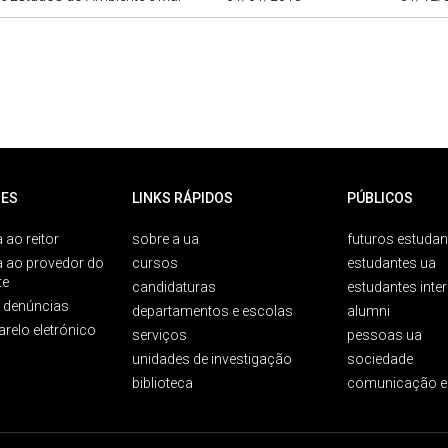
ES
LINKS RÁPIDOS
PÚBLICOS
 ao reitor
sobre a ua
futuros estudan
a ao provedor do
cursos
estudantes ua
te
candidaturas
estudantes inte
e denúncias
departamentos e escolas
alumni
arelo eletrónico
serviços
pessoas ua
unidades de investigação
sociedade
biblioteca
comunicação e