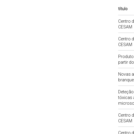
título
Centro d
CESAM
Centro d
CESAM
Produto
partir d
Novas a
branque
Deteção
tóxicas 
microscó
Centro d
CESAM
Centro 