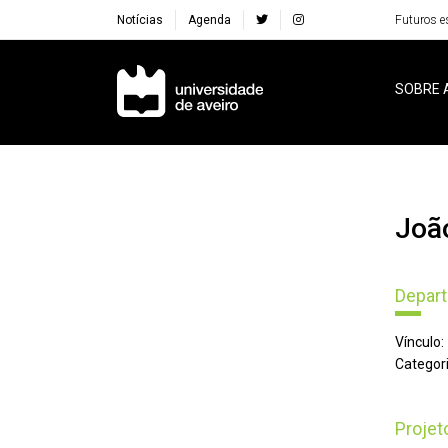
Notícias
Agenda
Futuros e
Navegação Principal
SOBRE 
Joã
Depar
Vínculo:
Categori
Proje