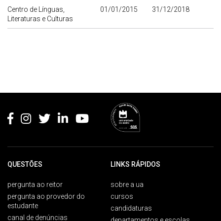
Centro de Línguas,
01/01/2015
31/12/2018
Literaturas e Culturas
Rodapé
QUESTÕES
LINKS RÁPIDOS
pergunta ao reitor
sobre a ua
pergunta ao provedor do
cursos
estudante
candidaturas
canal de denúncias
departamentos e escolas