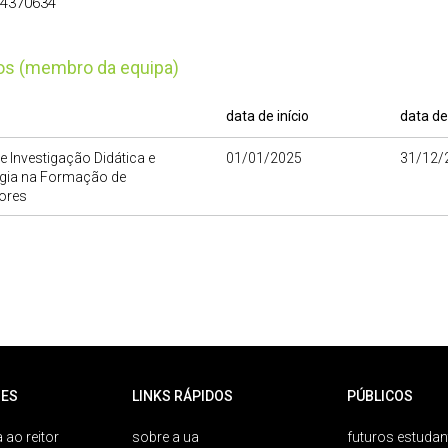
34370634
tos (membro da equipa)
data de início
data de
e Investigação Didática e
01/01/2025
31/12/
gia na Formação de
ores
ES
LINKS RÁPIDOS
PÚBLICOS
 ao reitor
sobre a ua
futuros estudan