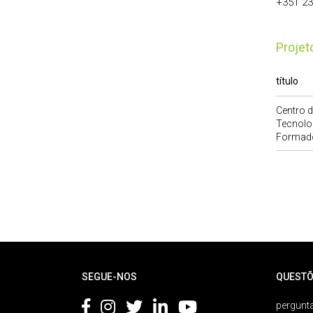
+351 2
Proje
título
Centro d
Tecnolo
Formad
Rodapé
SEGUE-NOS
QUESTÕ
pergunta