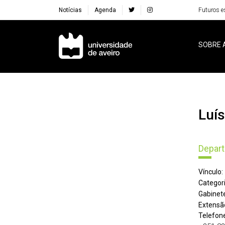
Notícias
Agenda
Futuros e
Navegação Principal
SOBRE 
Luí
Depart
Vínculo:
Categori
Gabinete
Extensã
Telefone