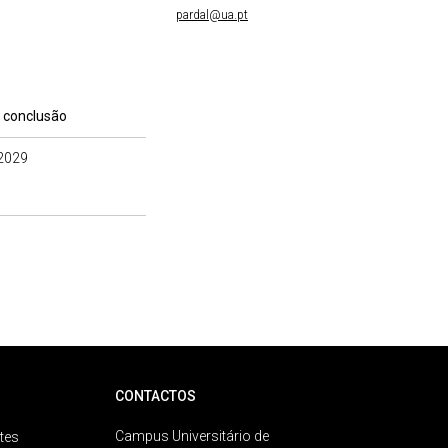
pardal@ua.pt
 conclusão
2029
CONTACTOS
Campus Universitário de
tes