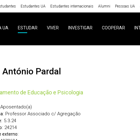
studantes
Estudantes UA
Estudantes internacionais
Alumni
Pessoas UA
A UA
ESTUDAR
VIVER
INVESTIGAR
COOPERAR
IN
s António Pardal
amento de Educação e Psicologia
Aposentado(a)
Professor Associado c/ Agregação
a:
5.3.24
:
24214
o:
 externo: