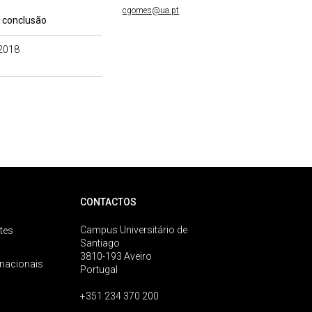
cgomes@ua.pt
 conclusão
2018
CONTACTOS
Campus Universitário de
tes
Santiago
3810-193 Aveiro
rnacionais
Portugal
+351 234 370 200