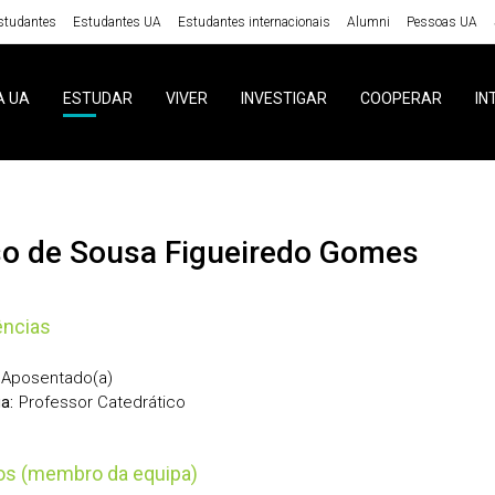
studantes
Estudantes UA
Estudantes internacionais
Alumni
Pessoas UA
A UA
ESTUDAR
VIVER
INVESTIGAR
COOPERAR
IN
lso de Sousa Figueiredo Gomes
ências
Aposentado(a)
Professor Catedrático
a:
tos (membro da equipa)