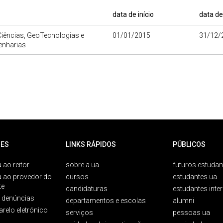
data de início
data de
iências, GeoTecnologias e
01/01/2015
31/12/
nharias
ES
LINKS RÁPIDOS
PÚBLICOS
 ao reitor
sobre a ua
futuros estudan
a ao provedor do
cursos
estudantes ua
te
candidaturas
estudantes inte
e denúncias
departamentos e escolas
alumni
arelo eletrónico
serviços
pessoas ua