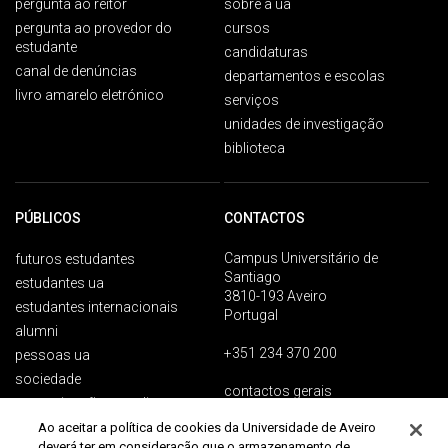
pergunta ao reitor
sobre a ua
pergunta ao provedor do
cursos
estudante
candidaturas
canal de denúncias
departamentos e escolas
livro amarelo eletrónico
serviços
unidades de investigação
biblioteca
PÚBLICOS
CONTACTOS
Campus Universitário de
futuros estudantes
Santiago
estudantes ua
3810-193 Aveiro
estudantes internacionais
Portugal
alumni
+351 234 370 200
pessoas ua
sociedade
contactos gerais
comunicação e media
Ao aceitar a política de cookies da Universidade de Aveiro
deverá ter em consideração que o armazenamento de