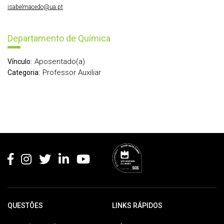
isabelmacedo@ua.pt
Departamento de Química
Aposentado(a)
Vínculo:
Professor Auxiliar
Categoria:
Rodapé
QUESTÕES
LINKS RÁPIDOS