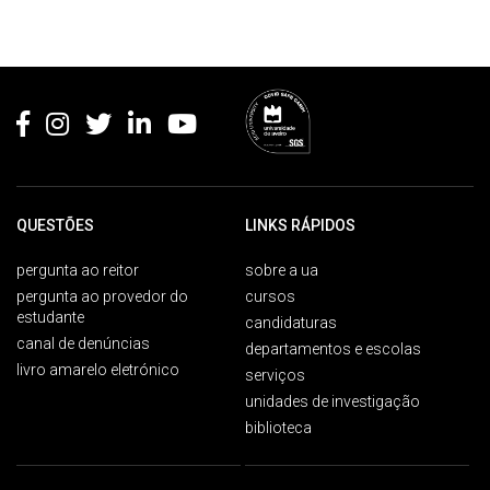
Rodapé
QUESTÕES
LINKS RÁPIDOS
pergunta ao reitor
sobre a ua
pergunta ao provedor do
cursos
estudante
candidaturas
canal de denúncias
departamentos e escolas
livro amarelo eletrónico
serviços
unidades de investigação
biblioteca