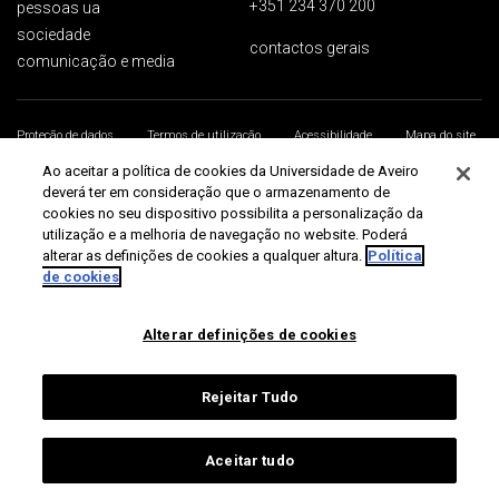
+351 234 370 200
pessoas ua
sociedade
contactos gerais
comunicação e media
Proteção de dados
Termos de utilização
Acessibilidade
Mapa do site
Universidade de Aveiro 2026
Ao aceitar a política de cookies da Universidade de Aveiro
deverá ter em consideração que o armazenamento de
cookies no seu dispositivo possibilita a personalização da
utilização e a melhoria de navegação no website. Poderá
alterar as definições de cookies a qualquer altura.
Política
de cookies
Alterar definições de cookies
Rejeitar Tudo
Aceitar tudo