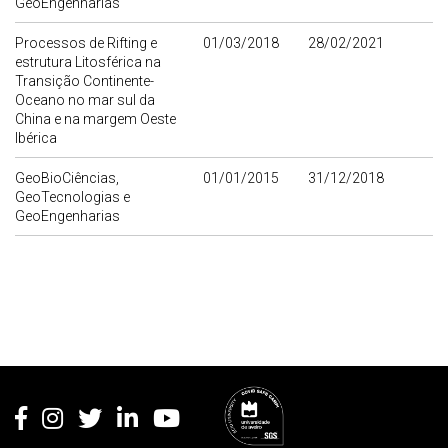
GeoEngenharias
Processos de Rifting e
01/03/2018
28/02/2021
estrutura Litosférica na
Transição Continente-
Oceano no mar sul da
China e na margem Oeste
Ibérica
GeoBioCiências,
01/01/2015
31/12/2018
GeoTecnologias e
GeoEngenharias
Rodapé