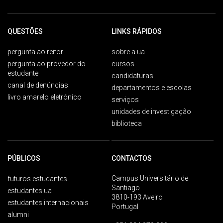
QUESTÕES
LINKS RÁPIDOS
pergunta ao reitor
sobre a ua
pergunta ao provedor do
cursos
estudante
candidaturas
canal de denúncias
departamentos e escolas
livro amarelo eletrónico
serviços
unidades de investigação
biblioteca
PÚBLICOS
CONTACTOS
Campus Universitário de
futuros estudantes
Santiago
estudantes ua
3810-193 Aveiro
estudantes internacionais
Portugal
alumni