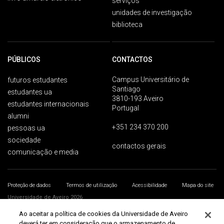
serviços
unidades de investigação
biblioteca
PÚBLICOS
CONTACTOS
Campus Universitário de
futuros estudantes
Santiago
estudantes ua
3810-193 Aveiro
estudantes internacionais
Portugal
alumni
+351 234 370 200
pessoas ua
sociedade
contactos gerais
comunicação e media
Proteção de dados
Termos de utilização
Acessibilidade
Mapa do site
Universidade de Aveiro 2026
Ao aceitar a política de cookies da Universidade de Aveiro
deverá ter em consideração que o armazenamento de