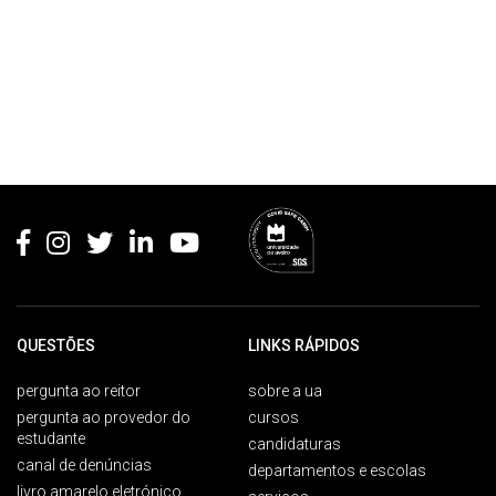
Rodapé
QUESTÕES
LINKS RÁPIDOS
pergunta ao reitor
sobre a ua
pergunta ao provedor do
cursos
estudante
candidaturas
canal de denúncias
departamentos e escolas
livro amarelo eletrónico