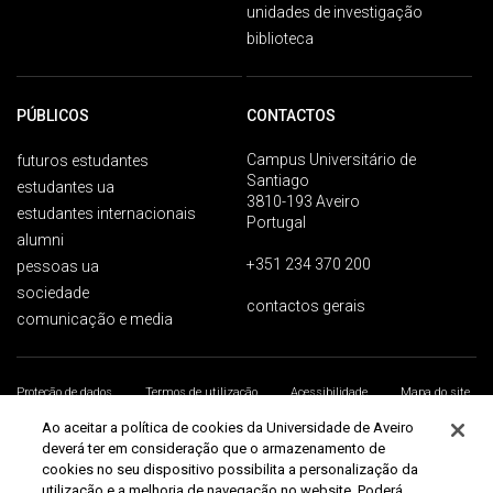
unidades de investigação
biblioteca
PÚBLICOS
CONTACTOS
Campus Universitário de
futuros estudantes
Santiago
estudantes ua
3810-193 Aveiro
estudantes internacionais
Portugal
alumni
+351 234 370 200
pessoas ua
sociedade
contactos gerais
comunicação e media
Proteção de dados
Termos de utilização
Acessibilidade
Mapa do site
Universidade de Aveiro 2026
Ao aceitar a política de cookies da Universidade de Aveiro
deverá ter em consideração que o armazenamento de
cookies no seu dispositivo possibilita a personalização da
utilização e a melhoria de navegação no website. Poderá