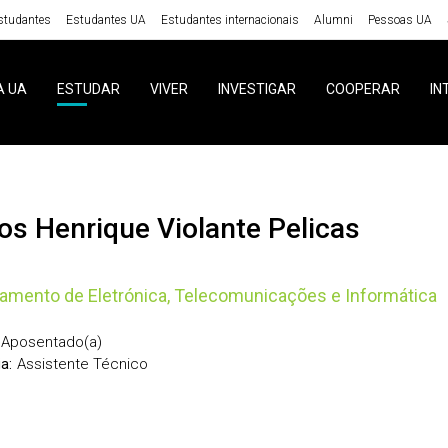
studantes
Estudantes UA
Estudantes internacionais
Alumni
Pessoas UA
A UA
ESTUDAR
VIVER
INVESTIGAR
COOPERAR
IN
rlos Henrique Violante Pelicas
amento de Eletrónica, Telecomunicações e Informática
Aposentado(a)
Assistente Técnico
a: