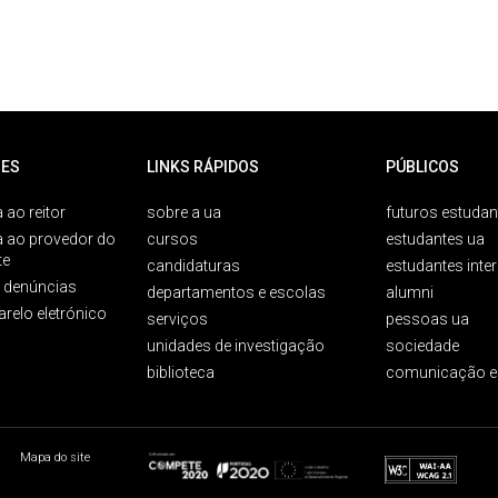
ES
LINKS RÁPIDOS
PÚBLICOS
 ao reitor
sobre a ua
futuros estudan
a ao provedor do
cursos
estudantes ua
te
candidaturas
estudantes inte
e denúncias
departamentos e escolas
alumni
arelo eletrónico
serviços
pessoas ua
unidades de investigação
sociedade
biblioteca
comunicação e
Mapa do site