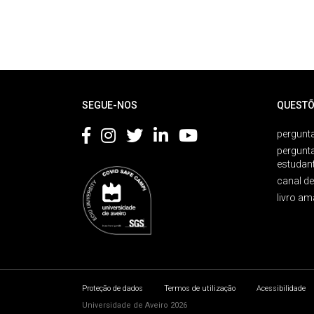
Rodapé
SEGUE-NOS
QUESTÕ
pergunta
pergunt
estudan
canal d
livro am
Proteção de dados
Termos de utilização
Acessibilidade
Universidade de Aveiro 2026