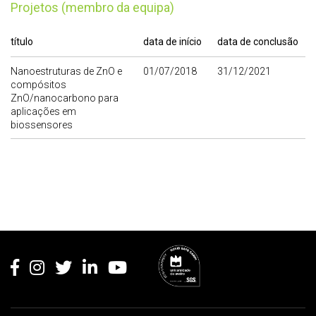
Projetos (membro da equipa)
título
data de início
data de conclusão
Nanoestruturas de ZnO e
01/07/2018
31/12/2021
compósitos
ZnO/nanocarbono para
aplicações em
biossensores
Rodapé