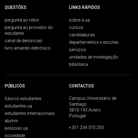
QUESTÕES
LINKS RÁPIDOS
pergunta ao reitor
sobre a ua
pergunta ao provedor do
cursos
estudante
candidaturas
canal de denúncias
departamentos e escolas
livro amarelo eletrónico
serviços
unidades de investigação
biblioteca
PÚBLICOS
CONTACTOS
Campus Universitário de
futuros estudantes
Santiago
estudantes ua
3810-193 Aveiro
estudantes internacionais
Portugal
alumni
+351 234 370 200
pessoas ua
sociedade