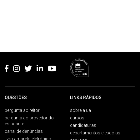
Rodapé
QUESTÕES
LINKS RÁPIDOS
pergunta ao reitor
sobre a ua
pergunta ao provedor do
cursos
estudante
candidaturas
canal de denúncias
departamentos e escolas
livro amarelo eletrónico