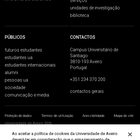
serviços
unidades de investigação
biblioteca
PÚBLICOS
CONTACTOS
Campus Universitário de
futuros estudantes
Santiago
estudantes ua
3810-193 Aveiro
estudantes internacionais
Portugal
alumni
+351 234 370 200
pessoas ua
sociedade
contactos gerais
comunicação e media
Proteção de dados
Termos de utilização
Acessibilidade
Mapa do site
Universidade de Aveiro 2026
Ao aceitar a política de cookies da Universidade de Aveiro
deverá ter em consideração que o armazenamento de