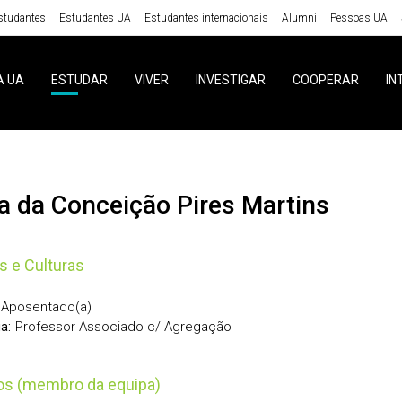
studantes
Estudantes UA
Estudantes internacionais
Alumni
Pessoas UA
A UA
ESTUDAR
VIVER
INVESTIGAR
COOPERAR
IN
ília da Conceição Pires Martins
s e Culturas
Aposentado(a)
Professor Associado c/ Agregação
a:
tos (membro da equipa)