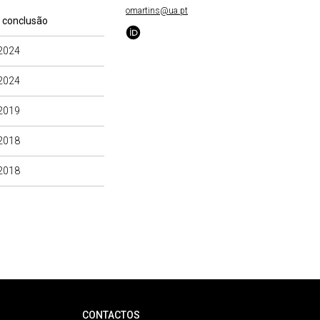
omartins@ua.pt
 conclusão
2024
2024
2019
2018
2018
CONTACTOS