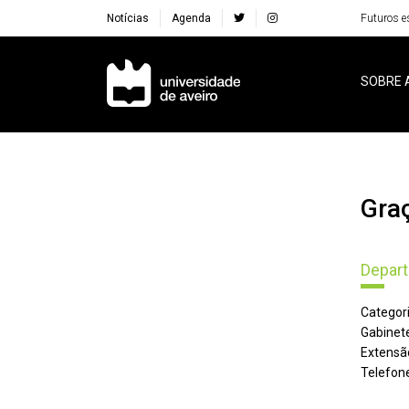
Notícias
Agenda
Futuros e
Navegação Principal
SOBRE 
Gr
Depar
Categori
Gabinete
Extensã
Telefone