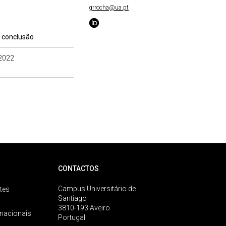
grrocha@ua.pt
 conclusão
2022
CONTACTOS
Campus Universitário de
tes
Santiago
3810-193 Aveiro
rnacionais
Portugal