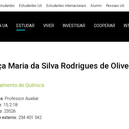
studantes
Estudantes UA
Estudantes internacionais
Alumni
Pessoas UA
A UA
ESTUDAR
VIVER
INVESTIGAR
COOPERAR
IN
aça Maria da Silva Rodrigues de Oliv
tamento de Química
Professor Auxiliar
a:
15.2.18
:
23526
o:
234 401 542
 externo: