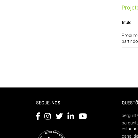
Proje
título
Produto
partir d
Rodapé
SEGUE-NOS
QUESTÕ
pergunta
pergunt
estudan
canal d