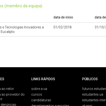
tos (membro da equipa)
data de início
data de
s e Tecnologias Inovadores a
01/02/2018
31/10/
o Eucalipto
ES
LINKS RÁPIDOS
PÚBLICOS
 ao reitor
sobre a ua
futuros estudan
a ao provedor do
cursos
estudantes ua
te
candidaturas
estudantes inte
e denúncias
departamentos e escolas
alumni