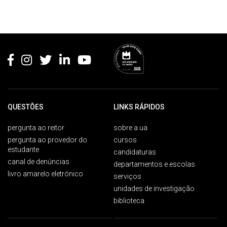
Rodapé
QUESTÕES
LINKS RÁPIDOS
pergunta ao reitor
sobre a ua
pergunta ao provedor do
cursos
estudante
candidaturas
canal de denúncias
departamentos e escolas
livro amarelo eletrónico
serviços
unidades de investigação
biblioteca