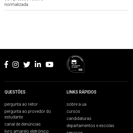
normalizada
Rodapé
QUESTÕES
LINKS RÁPIDOS
pergunta ao reitor
sobre a ua
pergunta ao provedor do
cursos
estudante
candidaturas
canal de denúncias
departamentos e escolas
livro amarelo eletrónico
serviços