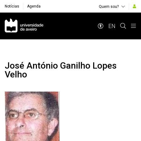
Notícias
Agenda
Quem sou?
Navegação Principal
EN
José António Ganilho Lopes
Velho