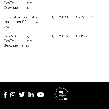
GeoTecnologias e
GeoEngenharias
Eggshell: a potential raw
01/10/2020
31/03/2024
material for CEramic wall
tiles
GeoBioCiências,
01/01/2015
31/12/2018
GeoTecnologias e
GeoEngenharias
Rodapé