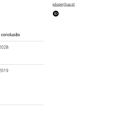
eduper@ua.pt
 conclusão
2028
2019