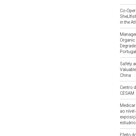
Co-Opera
SheLlfis
in the At
Managem
Organic 
Degraded 
Portuga
Safety 
Valuable
China
Centro d
CESAM
Medicar 
ao nível
exposiç
estuário
Efeito d