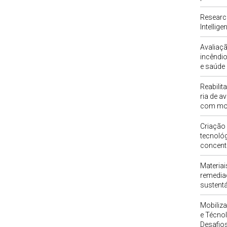
Researc
Intellig
Avaliaç
incêndi
e saúde
Reabili
ria de a
com mo
Criação
tecnoló
concent
Materia
remedia
sustentá
Mobiliza
e Técno
Desafio