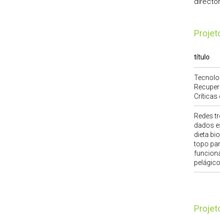
directo
Proje
título
Tecnolog
Recuper
Críticas
Redes tr
dados e
dieta b
topo par
funcion
pelágico
Proje