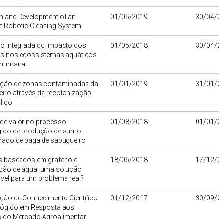
h and Development of an
01/05/2019
30/04/
ent Robotic Cleaning System
ão integrada do impacto dos
01/05/2018
30/04/
os nos ecossistemas aquáticos
 humana
tação de zonas contaminadas da
01/01/2019
31/01/
veiro através da recolonização
liço
 de valor no processo
01/08/2018
01/01/
gico de produção de sumo
rado de baga de sabugueiro
is baseados em grafeno e
18/06/2018
17/12/
ção de água: uma solução
vel para um problema real?
ção de Conhecimento Científico
01/12/2017
30/09/
lógico em Resposta aos
s do Mercado Agroalimentar