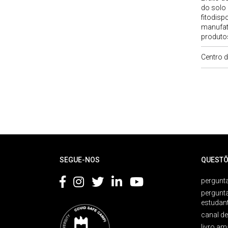
do solo 
fitodisp
manufatu
produtos
Centro 
Rodapé
SEGUE-NOS
QUESTÕ
pergunta
pergunt
estudan
canal d
livro am