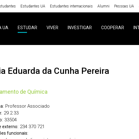
studantes
Estudantes UA
Estudantes internacionais
Alumni
Pessoas UA
A UA
ESTUDAR
VIVER
INVESTIGAR
COOPERAR
IN
ria Eduarda da Cunha Pereira
tamento de Química
Professor Associado
a:
29.2.33
:
33504
o:
234 370 721
 externo:
ões funcionais: