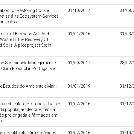
tion for Restoring Cockle
01/10/2017
31/08/
heties & its Ecosystem-Services
lantic Area
ent of Biomass Ash And
01/01/2016
31/03/
Waste In The Recovery Of
Soils: A pilot project Set In
l
and Sustainable Manegement of
01/09/2017
28/02/
 Clam Product in Portugal and
e Estudos do Ambiente e Mar -
01/01/2019
31/12/
o ambiente: efeitos individuais e
01/07/2016
31/12/
 da população decorrentes da
ão prolongada a fármacos em
s.
os constituintes (in) orgânicos
01/07/2016
31/10/