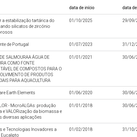
data de início
data de
 a estabilização tartárica do
01/10/2025
29/09/
ando silicatos de zircónio
orosos
te de Portugal
01/07/2023
31/12/
 DE SALMOURAA ÁGUA DE
01/01/2021
30/06/
RA COMO FONTE
TÁVEL DE COMPOSTOS PARA O
OLVIMENTO DE PRODUTOS
IAIS PARA AQUACULTURA
are Earth Elements
01/06/2020
30/06/
OR - MicroALGAs: produção
01/01/2018
30/06/
da e VALORização da biomassa e
s diversas aplicações
s e Tecnologias Inovadores a
01/02/2018
31/10/
o Eucalipto