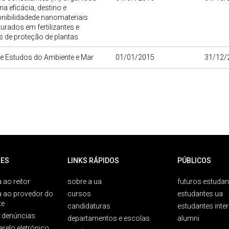
na eficácia, destino e
onibilidadede nanomateriais
rados em fertilizantes e
 de proteção de plantas
de Estudos do Ambiente e Mar
01/01/2015
31/12/
ES
LINKS RÁPIDOS
PÚBLICOS
 ao reitor
sobre a ua
futuros estudan
a ao provedor do
cursos
estudantes ua
te
candidaturas
estudantes inte
e denúncias
departamentos e escolas
alumni
arelo eletrónico