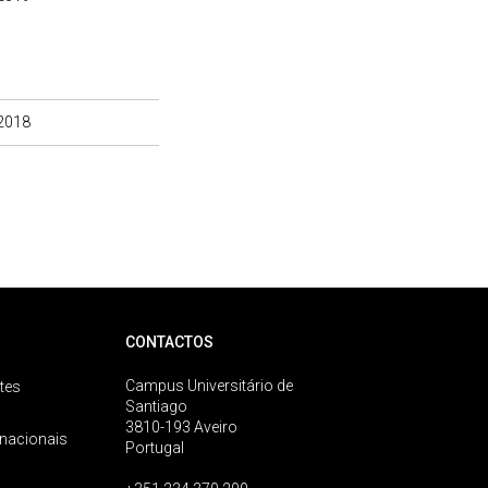
2018
CONTACTOS
Campus Universitário de
tes
Santiago
3810-193 Aveiro
rnacionais
Portugal