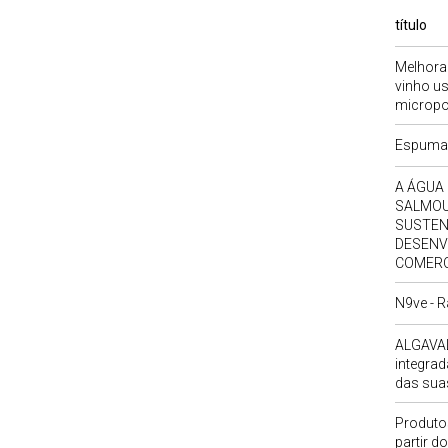
título
Melhorar
vinho us
microp
Espuman
A ÁGUA
SALMOU
SUSTEN
DESENV
COMERC
N9ve - R
ALGAVAL
integra
das sua
Produto
partir d