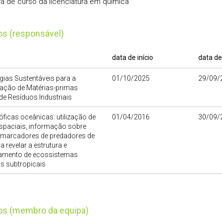
ra de curso da licenciatura em química
tos (responsável)
data de início
data de
ias Sustentáveis para a
01/10/2025
29/09/
ação de Matérias-primas
 de Resíduos Industriais
óficas oceânicas: utilização de
01/04/2016
30/09/
spaciais, informação sobre
iomarcadores de predadores de
a revelar a estrutura e
amento de ecossistemas
s subtropicais
tos (membro da equipa)