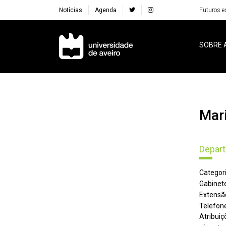
Notícias
Agenda
Futuros e
Navegação Principal
SOBRE 
Ma
Depar
Categori
Gabinete
Extensã
Telefone
Atribuiç