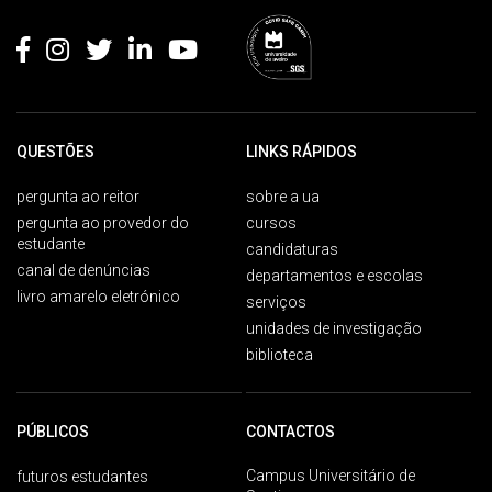
Rodapé
QUESTÕES
LINKS RÁPIDOS
pergunta ao reitor
sobre a ua
pergunta ao provedor do
cursos
estudante
candidaturas
canal de denúncias
departamentos e escolas
livro amarelo eletrónico
serviços
unidades de investigação
biblioteca
PÚBLICOS
CONTACTOS
Campus Universitário de
futuros estudantes