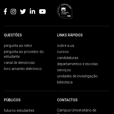
Rodapé
QUESTÕES
LINKS RÁPIDOS
pergunta ao reitor
sobre a ua
pergunta ao provedor do
cursos
estudante
candidaturas
canal de denúncias
departamentos e escolas
livro amarelo eletrónico
serviços
unidades de investigação
biblioteca
PÚBLICOS
CONTACTOS
Campus Universitário de
futuros estudantes