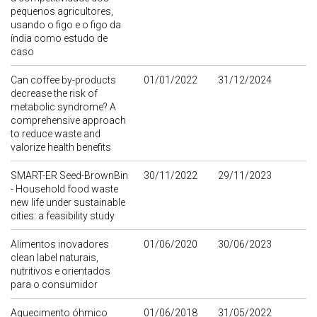
pequenos agricultores,
usando o figo e o figo da
índia como estudo de
caso
Can coffee by-products
01/01/2022
31/12/2024
decrease the risk of
metabolic syndrome? A
comprehensive approach
to reduce waste and
valorize health benefits
SMART-ER Seed-BrownBin
30/11/2022
29/11/2023
- Household food waste
new life under sustainable
cities: a feasibility study
Alimentos inovadores
01/06/2020
30/06/2023
clean label naturais,
nutritivos e orientados
para o consumidor
Aquecimento óhmico
01/06/2018
31/05/2022