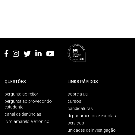
Rodapé
QUESTÕES
LINKS RÁPIDOS
pergunta ao reitor
sobre a ua
pergunta ao provedor do
cursos
estudante
candidaturas
canal de denúncias
departamentos e escolas
livro amarelo eletrónico
serviços
unidades de investigação