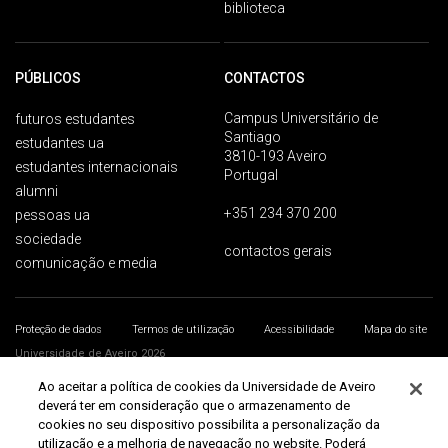
biblioteca
PÚBLICOS
CONTACTOS
Campus Universitário de
futuros estudantes
Santiago
estudantes ua
3810-193 Aveiro
estudantes internacionais
Portugal
alumni
+351 234 370 200
pessoas ua
sociedade
contactos gerais
comunicação e media
Proteção de dados
Termos de utilização
Acessibilidade
Mapa do site
Universidade de Aveiro 2026
Ao aceitar a política de cookies da Universidade de Aveiro
deverá ter em consideração que o armazenamento de
cookies no seu dispositivo possibilita a personalização da
utilização e a melhoria de navegação no website. Poderá