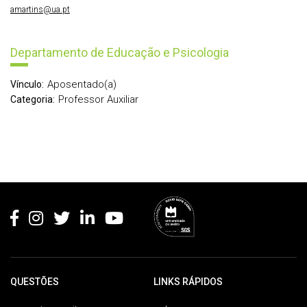
amartins@ua.pt
Departamento de Educação e Psicologia
Aposentado(a)
Vínculo:
Professor Auxiliar
Categoria:
Rodapé
QUESTÕES
LINKS RÁPIDOS