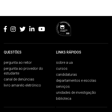
Rodapé
QUESTÕES
LINKS RÁPIDOS
pergunta ao reitor
sobre a ua
pergunta ao provedor do
cursos
estudante
candidaturas
canal de denúncias
departamentos e escolas
livro amarelo eletrónico
serviços
unidades de investigação
biblioteca