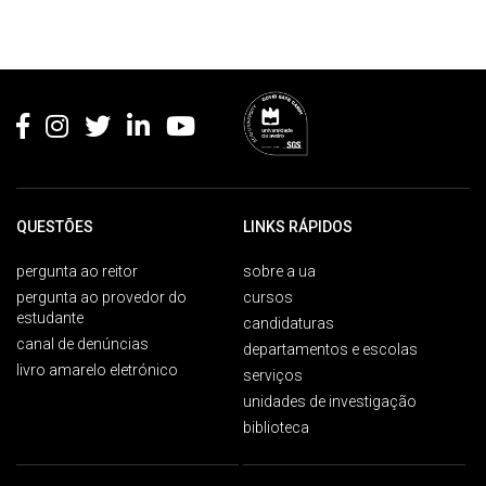
Rodapé
QUESTÕES
LINKS RÁPIDOS
pergunta ao reitor
sobre a ua
pergunta ao provedor do
cursos
estudante
candidaturas
canal de denúncias
departamentos e escolas
livro amarelo eletrónico
serviços
unidades de investigação
biblioteca