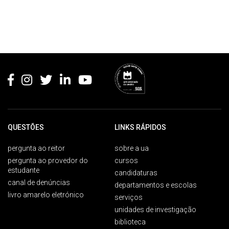
Rodapé
QUESTÕES
LINKS RÁPIDOS
pergunta ao reitor
sobre a ua
pergunta ao provedor do
cursos
estudante
candidaturas
canal de denúncias
departamentos e escolas
livro amarelo eletrónico
serviços
unidades de investigação
biblioteca