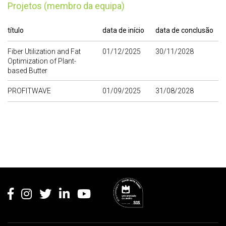
Projetos (membro da equipa)
título
data de início
data de conclusão
Fiber Utilization and Fat
01/12/2025
30/11/2028
Optimization of Plant-
based Butter
PROFITWAVE
01/09/2025
31/08/2028
Rodapé