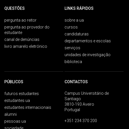
QUESTÕES
LINKS RÁPIDOS
pergunta ao reitor
sobre a ua
pergunta ao provedor do
cursos
estudante
candidaturas
canal de denúncias
departamentos e escolas
livro amarelo eletrónico
serviços
unidades de investigação
biblioteca
PÚBLICOS
CONTACTOS
Campus Universitário de
futuros estudantes
Santiago
estudantes ua
3810-193 Aveiro
estudantes internacionais
Portugal
alumni
+351 234 370 200
pessoas ua
sociedade