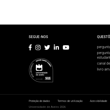
Rodapé
SEGUE-NOS
QUESTÕ
pergunta
pergunt
estudan
canal d
livro am
Proteção de dados
Termos de utilização
Acessibilidade
Universidade de Aveiro 2026