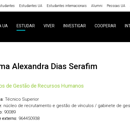
studantes
Estudantes UA
Estudantes internacionais
Alumni
Pessoas UA
A UA
ESTUDAR
VIVER
INVESTIGAR
COOPERAR
IN
tima Alexandra Dias Serafim
ços de Gestão de Recursos Humanos
Técnico Superior
a:
núcleo de recrutamento e gestão de vínculos / gabinete de ges
:
90089
o:
964450938
 externo: