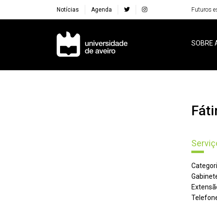
Notícias
Agenda
Futuros e
Navegação Principal
SOBRE 
Fá
Servi
Categori
Gabinete
Extensã
Telefone