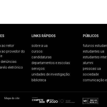
ES
LINKS RÁPIDOS
PÚBLICOS
 ao reitor
sobre a ua
futuros estudan
a ao provedor do
cursos
estudantes ua
te
candidaturas
estudantes inte
e denúncias
departamentos e escolas
alumni
arelo eletrónico
serviços
pessoas ua
unidades de investigação
sociedade
biblioteca
comunicação e
Mapa do site