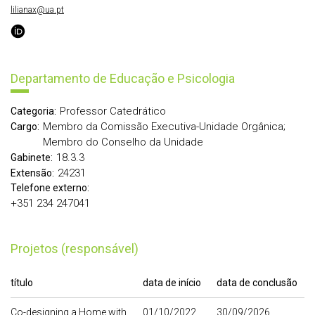
lilianax@ua.pt
Departamento de Educação e Psicologia
Professor Catedrático
Categoria:
Membro da Comissão Executiva-Unidade Orgânica;
Cargo:
Membro do Conselho da Unidade
18.3.3
Gabinete:
24231
Extensão:
Telefone externo:
+351 234 247041
Projetos (responsável)
título
data de início
data de conclusão
Co-designing a Home with
01/10/2022
30/09/2026