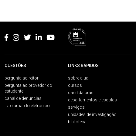
Rodapé
QUESTÕES
LINKS RÁPIDOS
pergunta ao reitor
sobre a ua
pergunta ao provedor do
cursos
estudante
candidaturas
canal de denúncias
departamentos e escolas
livro amarelo eletrónico
serviços
unidades de investigação
biblioteca