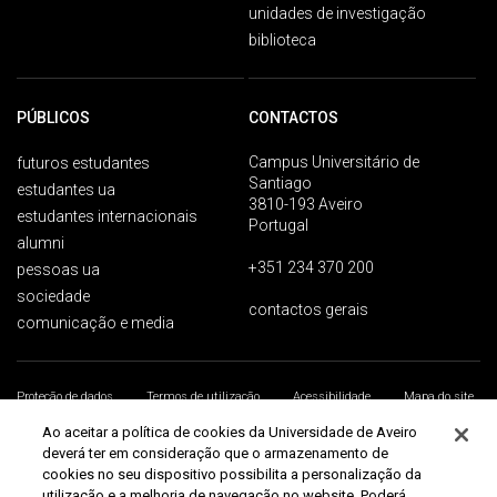
unidades de investigação
biblioteca
PÚBLICOS
CONTACTOS
Campus Universitário de
futuros estudantes
Santiago
estudantes ua
3810-193 Aveiro
estudantes internacionais
Portugal
alumni
+351 234 370 200
pessoas ua
sociedade
contactos gerais
comunicação e media
Proteção de dados
Termos de utilização
Acessibilidade
Mapa do site
Universidade de Aveiro 2026
Ao aceitar a política de cookies da Universidade de Aveiro
deverá ter em consideração que o armazenamento de
cookies no seu dispositivo possibilita a personalização da
utilização e a melhoria de navegação no website. Poderá