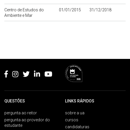
Centro de Estudos do
01/01/2015
31/12/2018
Ambiente e Mar
Rodapé
QUESTÕES
LINKS RÁPIDOS
pergunta ao reitor
sobre a ua
pergunta ao provedor do
cursos
estudante
candidaturas