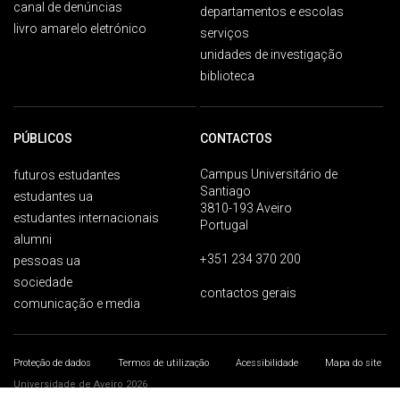
canal de denúncias
departamentos e escolas
livro amarelo eletrónico
serviços
unidades de investigação
biblioteca
PÚBLICOS
CONTACTOS
Campus Universitário de
futuros estudantes
Santiago
estudantes ua
3810-193 Aveiro
estudantes internacionais
Portugal
alumni
+351 234 370 200
pessoas ua
sociedade
contactos gerais
comunicação e media
Proteção de dados
Termos de utilização
Acessibilidade
Mapa do site
Universidade de Aveiro 2026