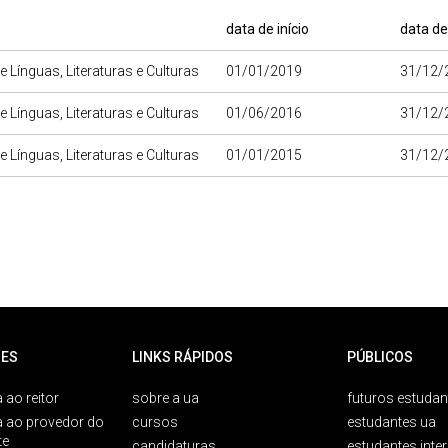
data de início
data de
e Línguas, Literaturas e Culturas
01/01/2019
31/12/
e Línguas, Literaturas e Culturas
01/06/2016
31/12/
e Línguas, Literaturas e Culturas
01/01/2015
31/12/
ES
LINKS RÁPIDOS
PÚBLICOS
 ao reitor
sobre a ua
futuros estudan
a ao provedor do
cursos
estudantes ua
te
candidaturas
estudantes inte