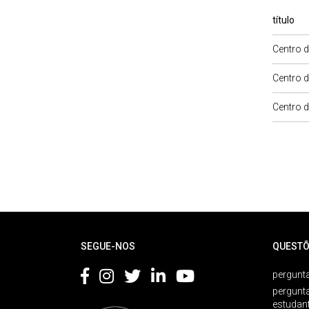
título
Centro d
Centro d
Centro d
Rodapé
SEGUE-NOS
QUESTÕ
pergunta
pergunt
estudan