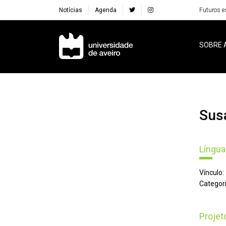
Notícias
Agenda
Futuros e
Navegação Principal
SOBRE 
Su
Língua
Vínculo:
Categori
Proje