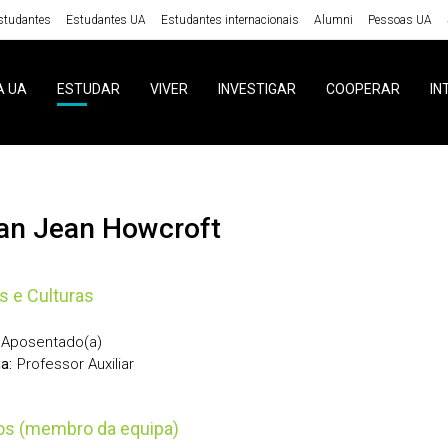
studantes
Estudantes UA
Estudantes internacionais
Alumni
Pessoas UA
A UA
ESTUDAR
VIVER
INVESTIGAR
COOPERAR
IN
san Jean Howcroft
s e Culturas
Aposentado(a)
Professor Auxiliar
a:
tos (membro da equipa)