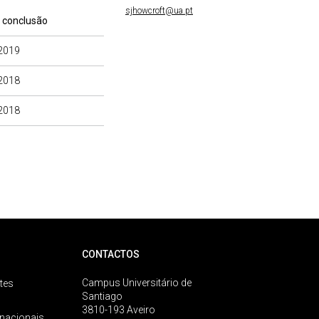
sjhowcroft@ua.pt
 conclusão
2019
2018
2018
CONTACTOS
Campus Universitário de
tes
Santiago
3810-193 Aveiro
rnacionais