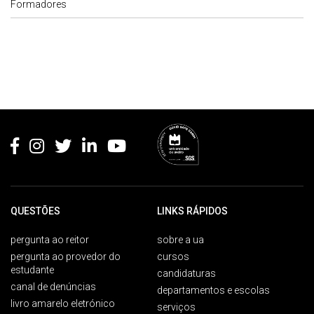
Formadores
Rodapé
QUESTÕES
LINKS RÁPIDOS
pergunta ao reitor
sobre a ua
pergunta ao provedor do
cursos
estudante
candidaturas
canal de denúncias
departamentos e escolas
livro amarelo eletrónico
serviços