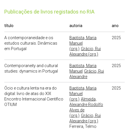
publicações de livros registados no RIA
título
autoria
ano
A contemporaneidade e os
Baptista, Maria
2025
estudos culturais. Dinâmicas
Manuel
em Portugal
(org.)
Grácio, Rui
Alexandre (org.)
Contemporaneity and cultural
Baptista, Maria
2025
studies: dynamics in Portugal
Manuel
Grácio, Rui
Alexandre
Ócio e cultura lenta na era do
Baptista, Maria
2025
digital: livro de atas do XIX
Manuel
Encontro Internacional Científico
(org.)
Almeida,
OTIUM
Alexandre Rodolfo
Alves de
(org.)
Grácio, Rui
Alexandre (org.)
Ferreira, Telmo