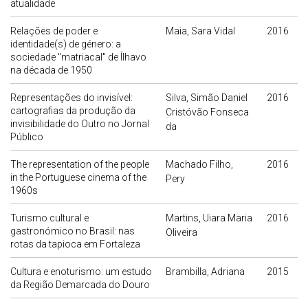
atualidade
Relações de poder e
Maia, Sara Vidal
2016
identidade(s) de género: a
sociedade "matriacal" de Ílhavo
na década de 1950
Representações do invisível:
Silva, Simão Daniel
2016
cartografias da produção da
Cristóvão Fonseca
invisibilidade do Outro no Jornal
da
Público
The representation of the people
Machado Filho,
2016
in the Portuguese cinema of the
Pery
1960s
Turismo cultural e
Martins, Uiara Maria
2016
gastronómico no Brasil: nas
Oliveira
rotas da tapioca em Fortaleza
Cultura e enoturismo: um estudo
Brambilla, Adriana
2015
da Região Demarcada do Douro