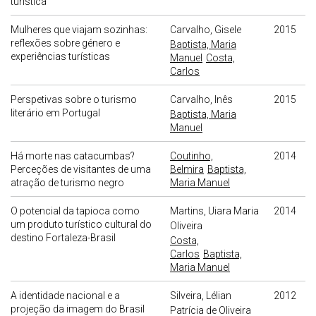
turística
Mulheres que viajam sozinhas:
Carvalho, Gisele
2015
reflexões sobre género e
Baptista, Maria
experiências turísticas
Manuel
Costa,
Carlos
Perspetivas sobre o turismo
Carvalho, Inês
2015
literário em Portugal
Baptista, Maria
Manuel
Há morte nas catacumbas?
Coutinho,
2014
Perceções de visitantes de uma
Belmira
Baptista,
atração de turismo negro
Maria Manuel
O potencial da tapioca como
Martins, Uiara Maria
2014
um produto turístico cultural do
Oliveira
destino Fortaleza-Brasil
Costa,
Carlos
Baptista,
Maria Manuel
A identidade nacional e a
Silveira, Lélian
2012
projeção da imagem do Brasil
Patrícia de Oliveira