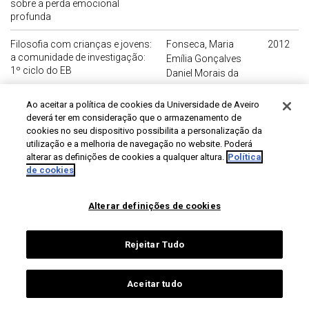
sobre a perda emocional
profunda
Filosofia com crianças e jovens:
Fonseca, Maria
2012
a comunidade de investigação:
Emília Gonçalves
1º ciclo do EB
Daniel Morais da
Há morte nas catacumbas?: um
Coutinho, Belmira
2012
Ao aceitar a política de cookies da Universidade de Aveiro
estudo sobre turismo negro
Maria dos Santos
deverá ter em consideração que o armazenamento de
Gomes
cookies no seu dispositivo possibilita a personalização da
utilização e a melhoria de navegação no website. Poderá
Trabalho doméstico no jornal
Afonso, Alice Maria
2012
alterar as definições de cookies a qualquer altura.
Política
"Voz das Criadas"
de cookies
Tomás
António Sérgio - Ministro da
Sousa, Maria
2011
Alterar definições de cookies
Educação
Manuela de Almeida
Pinto de
Rejeitar Tudo
Brasil: um paraíso turístico?
Silveira, Lélian
2011
Patrícia de Oliveira
Aceitar tudo
Representação turística de
Lima, Isis Vanessa
2011