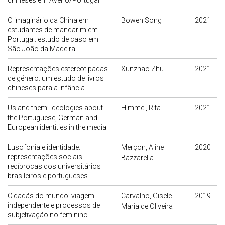
chineses em Aveiro/Portugal
O imaginário da China em
Bowen Song
2021
estudantes de mandarim em
Portugal: estudo de caso em
São João da Madeira
Representações estereotipadas
Xunzhao Zhu
2021
de género: um estudo de livros
chineses para a infância
Us and them: ideologies about
Himmel, Rita
2021
the Portuguese, German and
European identities in the media
Lusofonia e identidade:
Merçon, Aline
2020
representações sociais
Bazzarella
recíprocas dos universitários
brasileiros e portugueses
Cidadãs do mundo: viagem
Carvalho, Gisele
2019
independente e processos de
Maria de Oliveira
subjetivação no feminino