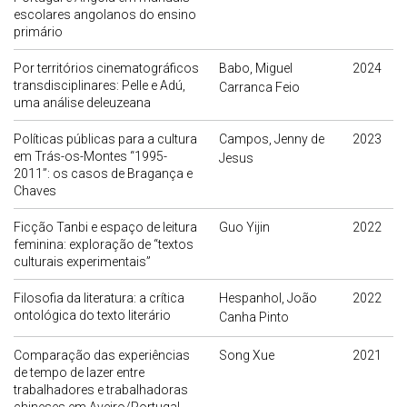
escolares angolanos do ensino
primário
Por territórios cinematográficos
Babo, Miguel
2024
transdisciplinares: Pelle e Adú,
Carranca Feio
uma análise deleuzeana
Políticas públicas para a cultura
Campos, Jenny de
2023
em Trás-os-Montes “1995-
Jesus
2011”: os casos de Bragança e
Chaves
Ficção Tanbi e espaço de leitura
Guo Yijin
2022
feminina: exploração de “textos
culturais experimentais”
Filosofia da literatura: a crítica
Hespanhol, João
2022
ontológica do texto literário
Canha Pinto
Comparação das experiências
Song Xue
2021
de tempo de lazer entre
trabalhadores e trabalhadoras