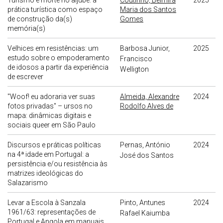
Turismo e morte no aljube: a
Coutinho, Belmira
2025
prática turística como espaço
Maria dos Santos
de construção da(s)
Gomes
memória(s)
Velhices em resistências: um
Barbosa Junior,
2025
estudo sobre o empoderamento
Francisco
de idosos a partir da experiência
Welligton
de escrever
"Woof! eu adoraria ver suas
Almeida, Alexandre
2024
fotos privadas" – ursos no
Rodolfo Alves de
mapa: dinâmicas digitais e
sociais queer em São Paulo
Discursos e práticas políticas
Pernas, António
2024
na 4ª idade em Portugal: a
José dos Santos
persistência e/ou resistência às
matrizes ideológicas do
Salazarismo
Levar a Escola à Sanzala
Pinto, Antunes
2024
1961/63: representações de
Rafael Kaiumba
Portugal e Angola em manuais