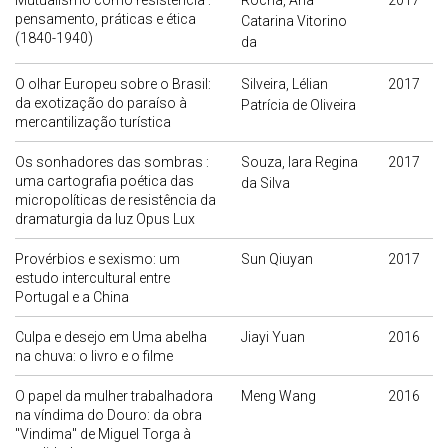
Mutualismo como resistência :
Rocha, Ana
2017
pensamento, práticas e ética
Catarina Vitorino
(1840-1940)
da
O olhar Europeu sobre o Brasil:
Silveira, Lélian
2017
da exotização do paraíso à
Patrícia de Oliveira
mercantilização turística
Os sonhadores das sombras :
Souza, Iara Regina
2017
uma cartografia poética das
da Silva
micropolíticas de resistência da
dramaturgia da luz Opus Lux
Provérbios e sexismo: um
Sun Qiuyan
2017
estudo intercultural entre
Portugal e a China
Culpa e desejo em Uma abelha
Jiayi Yuan
2016
na chuva: o livro e o filme
O papel da mulher trabalhadora
Meng Wang
2016
na víndima do Douro: da obra
"Vindima" de Miguel Torga à