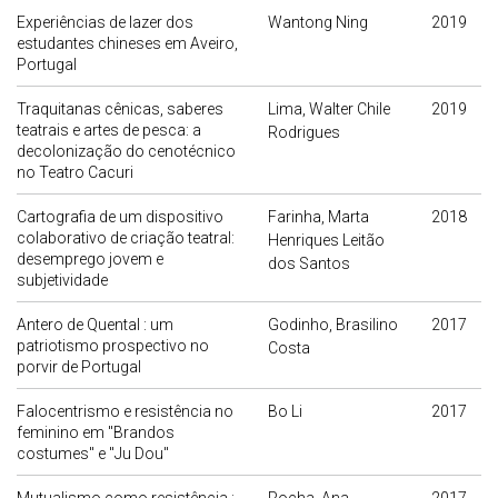
Experiências de lazer dos
Wantong Ning
2019
estudantes chineses em Aveiro,
Portugal
Traquitanas cênicas, saberes
Lima, Walter Chile
2019
teatrais e artes de pesca: a
Rodrigues
decolonização do cenotécnico
no Teatro Cacuri
Cartografia de um dispositivo
Farinha, Marta
2018
colaborativo de criação teatral:
Henriques Leitão
desemprego jovem e
dos Santos
subjetividade
Antero de Quental : um
Godinho, Brasilino
2017
patriotismo prospectivo no
Costa
porvir de Portugal
Falocentrismo e resistência no
Bo Li
2017
feminino em "Brandos
costumes" e "Ju Dou"