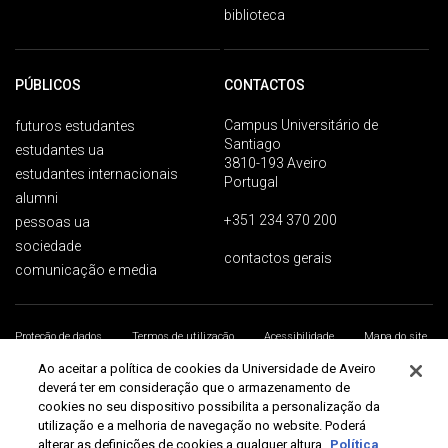
biblioteca
PÚBLICOS
CONTACTOS
Campus Universitário de
futuros estudantes
Santiago
estudantes ua
3810-193 Aveiro
estudantes internacionais
Portugal
alumni
+351 234 370 200
pessoas ua
sociedade
contactos gerais
comunicação e media
Proteção de dados
Termos de utilização
Acessibilidade
Mapa do site
Universidade de Aveiro 2026
Ao aceitar a política de cookies da Universidade de Aveiro
deverá ter em consideração que o armazenamento de
cookies no seu dispositivo possibilita a personalização da
utilização e a melhoria de navegação no website. Poderá
alterar as definições de cookies a qualquer altura.
Política