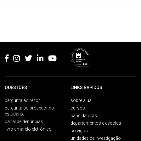
Rodapé
QUESTÕES
LINKS RÁPIDOS
pergunta ao reitor
sobre a ua
pergunta ao provedor do
cursos
estudante
candidaturas
canal de denúncias
departamentos e escolas
livro amarelo eletrónico
serviços
unidades de investigação