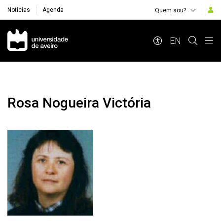
Notícias
Agenda
Quem sou?
Navegação Principal
EN
Rosa Nogueira Victória