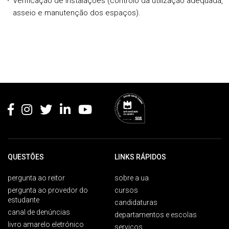
Verificação de instalações (controlo da utilização adequada,
asseio e manutenção dos espaços).
Rodapé
QUESTÕES
LINKS RÁPIDOS
pergunta ao reitor
sobre a ua
pergunta ao provedor do
cursos
estudante
candidaturas
canal de denúncias
departamentos e escolas
livro amarelo eletrónico
serviços