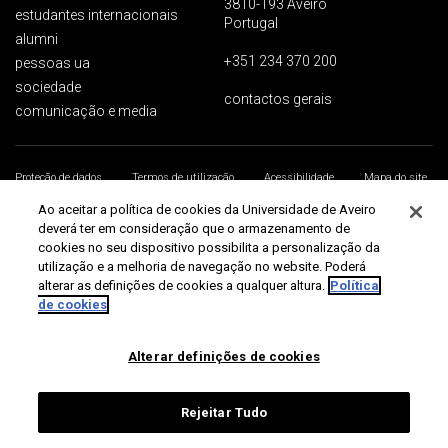
3810-193 Aveiro
estudantes internacionais
Portugal
alumni
+351 234 370 200
pessoas ua
sociedade
contactos gerais
comunicação e media
Proteção de dados
Termos de utilização
Acessibilidade
Mapa do site
Universidade de Aveiro 2026
Ao aceitar a política de cookies da Universidade de Aveiro
deverá ter em consideração que o armazenamento de
cookies no seu dispositivo possibilita a personalização da
utilização e a melhoria de navegação no website. Poderá
alterar as definições de cookies a qualquer altura.
Política
de cookies
Alterar definições de cookies
Rejeitar Tudo