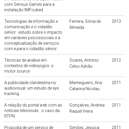
com Serious Games para a
instalação IMP.cubed
Tecnologias de informação e
Ferreira, Sónia de
2013
comunicação e o cidadão
Almeida
sénior : estudo sobre o impacto
em variáveis psicossociais e a
conceptualização de serviços
com e para o cidadão sénior
Técnicas de análise em
Soares, António
2012
contextos de videojogos: o
Celso Adrião
motor source
A publicidade clandestina no
Manteigueiro, Ana
2011
audiovisual: um estudo de eye
Catarina Nicolau
tracking
A relação do portal web com as
Gonçalves, Andreia
2011
notícias televisivas : o caso da
Raquel Vieira
RTPN
Proposta de um serviço de
Simões, Jessica
2011