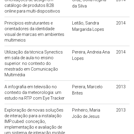
catálogo de produtos B2B
da Silva
online para multi-dispositivos
Princípios estruturantes e
Leitão, Sandra
2014
orientadores da identidade
Margarida Lopes
visual de marcas em ambientes
multimeios
Utilização da técnica Synectics
Pereira, Andreia Ana
2014
em sala de aula no ensino
Lopes
superior: no contexto do
mestrado em Comunicação
Multimédia
A infografia em televisão no
Pereira, Marcelo
2013
contexto da meteorologia: um
Brites
estudo na RTP com Eye Tracker
Exploração de novas soluções
Pinheiro, Maria
2013
de interação para a instalação
João de Jesus
IMP.cubed: conceção,
implementação e avaliação de
um sistema de interação mobile