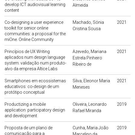
develop ICT audiovisual learning
Almeida
content
Co-designing a user experience
Machado, Sónia
2021
toolkit for senior online
Cristina Sousa
communities: a proposal for the
miOne. Online Community
Princípios de UX Writing
Azevedo, Mariana
2021
aplicados num design language
Estrela Pinheiro
system: validação num produto-
Ribeiro de
alvo da empresa Altice Labs
Smartphones em ecossistemas
Silva, Eleonor Maria
2021
educativos: co-design de um
Meneses
protótipo conceptual
Productizing a mobile
Oliveira, Leonardo
2019
application: participatory design
Rafael Miranda
and development
Proposta de um plano de
Cunha, Maria João
2019
comunicação para a
Marcelino da