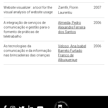
Website visualizer : a tool for the
Zamfir, Florin
2007
visual analysis of website usage
Laurentiu
A integração de serviços de
Almeida, Pedro
2006
comunicação e gestão para o
Alexandre Ferreira
fomento de práticas de
dos Santos
teletrabalho
As tecnologias da
Veloso, Ana Isabel
2006
comunicação e da informação
Barreto Furtado
nas brincadeiras das crianças
Franco de
Albuquerque
Rodapé