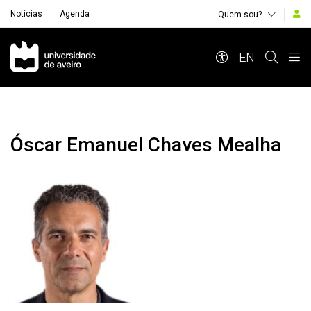
Notícias
Agenda
Quem sou?
Navegação Principal
EN
Óscar Emanuel Chaves Mealha