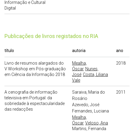
Informação e Cultural
Digital
publicações de livros registados no RIA
título
autoria
ano
Livro de resumos alargados do
Mealha,
2018
V Workshop em Pós-graduação
Óscar
Nunes,
em Ciência da Informação 2018
José
Costa, Liliana
Vale
A cenografia de informação
Saraiva, Maria do
2011
televisiva em Portugal: da
Rosário
sobriedade à espectacularidade
Azevedo, José
das redacções
Fernandes, Luciana
Mealha,
Óscar
Veloso, Ana
Martins, Fernanda