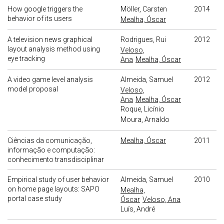
How google triggers the
Möller, Carsten
2014
behavior of its users
Mealha, Óscar
A television news graphical
Rodrigues, Rui
2012
layout analysis method using
Veloso,
eye tracking
Ana
Mealha, Óscar
A video game level analysis
Almeida, Samuel
2012
model proposal
Veloso,
Ana
Mealha, Óscar
Roque, Licínio
Moura, Arnaldo
Ciências da comunicação,
Mealha, Óscar
2011
informação e computação:
conhecimento transdisciplinar
Empirical study of user behavior
Almeida, Samuel
2010
on home page layouts: SAPO
Mealha,
portal case study
Óscar
Veloso, Ana
Luís, André