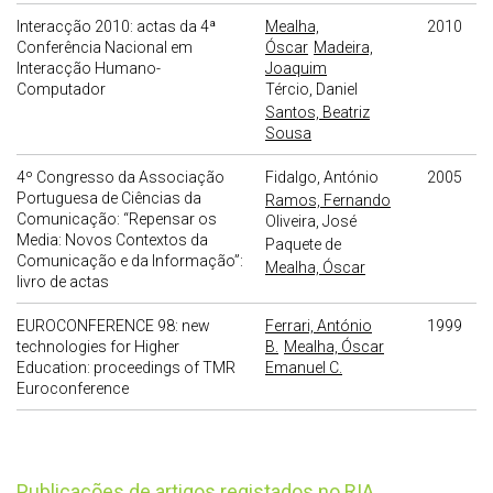
Interacção 2010: actas da 4ª
Mealha,
2010
Conferência Nacional em
Óscar
Madeira,
Interacção Humano-
Joaquim
Computador
Tércio, Daniel
Santos, Beatriz
Sousa
4º Congresso da Associação
Fidalgo, António
2005
Portuguesa de Ciências da
Ramos, Fernando
Comunicação: “Repensar os
Oliveira, José
Media: Novos Contextos da
Paquete de
Comunicação e da Informação”:
Mealha, Óscar
livro de actas
EUROCONFERENCE 98: new
Ferrari, António
1999
technologies for Higher
B.
Mealha, Óscar
Education: proceedings of TMR
Emanuel C.
Euroconference
publicações de artigos registados no RIA