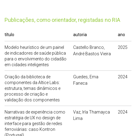
publicações, como orientador, registadas no RIA
título
autoria
ano
Modelo heurístico de um painel
Castello Branco,
2025
de indicadores de saúde pública
André Bastos Vieira
para o envolvimento do cidadão
em cidades inteligentes
Criação da biblioteca de
Guedes, Ema
2024
componentes da Altice Labs:
Faneca
estrutura, temas dinâmicos e
processo de criação e
validação dos componentes
Narrativas de experiência como
Vaz, Irla Thamayca
2024
estratégia de UX no design de
Lima
interface para gestão de redes
ferroviárias: caso Kontron
(Portugal)