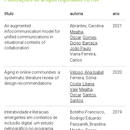
título
autoria
ano
An augmented
Abrantes, Carolina
2021
infocommunication model for
Mealha,
unified communications in
Óscar
Gomes,
situational contexts of
Diogo
Barraca,
collaboration
João Paulo
Viana-Ferreira,
Carlos
Aging in online communities: a
Veloso, Ana Isabel
2020
systematic literature review of
Ferreira, Sónia
design recommendations
Costa, Liliana
Vale
Mealha,
Óscar
Santos,
Santos
Interatividade e literacias
Botelho-Francisco,
2019
emergentes em contextos de
Rodrigo Eduardo
inclusão digital: um estudo
Passarelli, Brasilina
netnográfico no programa