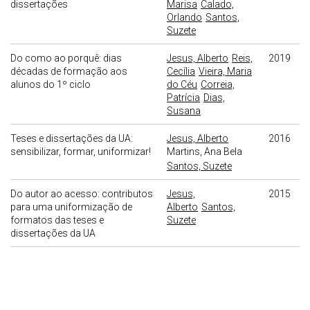
dissertações
Marisa
Calado,
Orlando
Santos,
Suzete
Do como ao porquê: dias
Jesus, Alberto
Reis,
2019
décadas de formação aos
Cecília
Vieira, Maria
alunos do 1º ciclo
do Céu
Correia,
Patrícia
Dias,
Susana
Teses e dissertações da UA:
Jesus, Alberto
2016
sensibilizar, formar, uniformizar!
Martins, Ana Bela
Santos, Suzete
Do autor ao acesso: contributos
Jesus,
2015
para uma uniformização de
Alberto
Santos,
formatos das teses e
Suzete
dissertações da UA