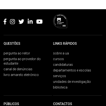
Rodapé
QUESTÕES
LINKS RÁPIDOS
pergunta ao reitor
sobre a ua
pergunta ao provedor do
cursos
estudante
candidaturas
canal de denúncias
departamentos e escolas
livro amarelo eletrónico
serviços
unidades de investigação
biblioteca
PÚBLICOS
CONTACTOS