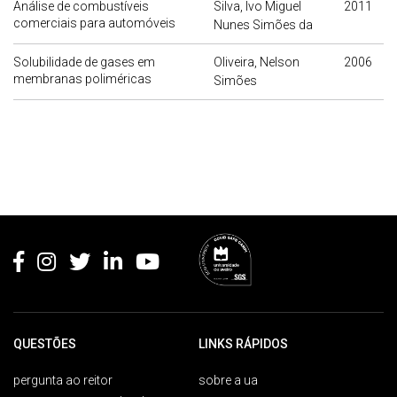
Análise de combustíveis
Silva, Ivo Miguel
2011
comerciais para automóveis
Nunes Simões da
Solubilidade de gases em
Oliveira, Nelson
2006
membranas poliméricas
Simões
Rodapé
QUESTÕES
LINKS RÁPIDOS
pergunta ao reitor
sobre a ua