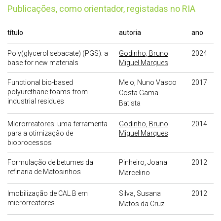
publicações, como orientador, registadas no RIA
título
autoria
ano
Poly(glycerol sebacate) (PGS): a
Godinho, Bruno
2024
base for new materials
Miguel Marques
Functional bio-based
Melo, Nuno Vasco
2017
polyurethane foams from
Costa Gama
industrial residues
Batista
Microrreatores: uma ferramenta
Godinho, Bruno
2014
para a otimização de
Miguel Marques
bioprocessos
Formulação de betumes da
Pinheiro, Joana
2012
refinaria de Matosinhos
Marcelino
Imobilização de CAL B em
Silva, Susana
2012
microrreatores
Matos da Cruz