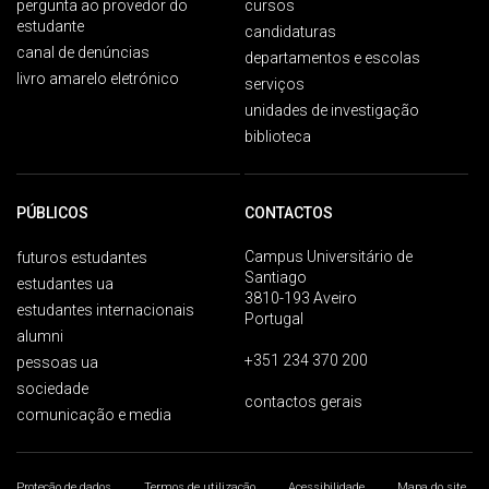
pergunta ao provedor do
cursos
estudante
candidaturas
canal de denúncias
departamentos e escolas
livro amarelo eletrónico
serviços
unidades de investigação
biblioteca
PÚBLICOS
CONTACTOS
Campus Universitário de
futuros estudantes
Santiago
estudantes ua
3810-193 Aveiro
estudantes internacionais
Portugal
alumni
+351 234 370 200
pessoas ua
sociedade
contactos gerais
comunicação e media
Proteção de dados
Termos de utilização
Acessibilidade
Mapa do site