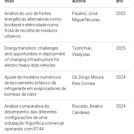
título
autoria
ano
Análise do uso de fontes
Paulino, José
2025
energéticas alternativas como
Miguel Nicolau
biodiesel e eletricidade numa
frota de recolha de resíduos
urbanos
Energy transition: challenges
Tyshchuk,
2025
and opportunities in deployment
Vladyslav
of charging infrastructure for
electric heavy-duty vehicles
Ajuste de modelos numéricos
Gil, Diogo Moura
2024
de escoamento bifásico de
Reis Correia
refrigerante em evaporadores de
bombas de calor
Análise comparativa do
Riscado, Beatriz
2024
desempenho das diferentes
Candeias
configurações de uma
instalação frigorífica comercial
operando com R744