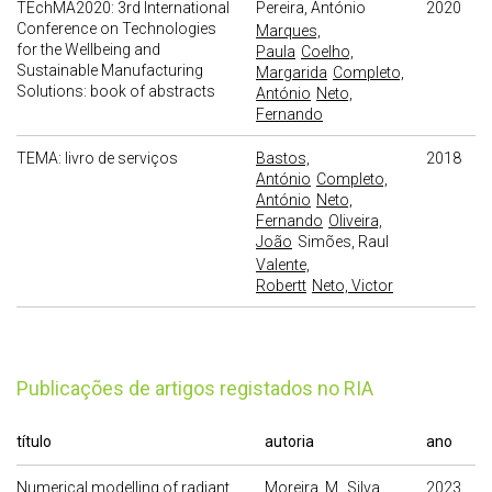
TEchMA2020: 3rd International
Pereira, António
2020
Conference on Technologies
Marques,
for the Wellbeing and
Paula
Coelho,
Sustainable Manufacturing
Margarida
Completo,
Solutions: book of abstracts
António
Neto,
Fernando
TEMA: livro de serviços
Bastos,
2018
António
Completo,
António
Neto,
Fernando
Oliveira,
João
Simões, Raul
Valente,
Robertt
Neto, Victor
publicações de artigos registados no RIA
título
autoria
ano
Numerical modelling of radiant
Moreira, M.
Silva,
2023