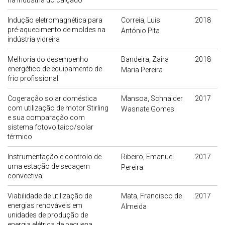
na indústria do calçado
Indução eletromagnética para
Correia, Luís
2018
pré-aquecimento de moldes na
António Pita
indústria vidreira
Melhoria do desempenho
Bandeira, Zaira
2018
energético de equipamento de
Maria Pereira
frio profissional
Cogeração solar doméstica
Mansoa, Schnaider
2017
com utilização de motor Stirling
Wasnate Gomes
e sua comparação com
sistema fotovoltaico/solar
térmico
Instrumentação e controlo de
Ribeiro, Emanuel
2017
uma estação de secagem
Pereira
convectiva
Viabilidade de utilização de
Mata, Francisco de
2017
energias renováveis em
Almeida
unidades de produção de
energia elétrica de pequena