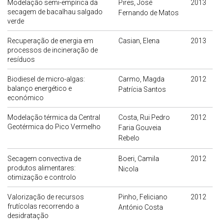
Modelação semi-empírica da
Pires, José
2013
secagem de bacalhau salgado
Fernando de Matos
verde
Recuperação de energia em
Casian, Elena
2013
processos de incineração de
resíduos
Biodiesel de micro-algas:
Carmo, Magda
2012
balanço energético e
Patrícia Santos
económico
Modelação térmica da Central
Costa, Rui Pedro
2012
Geotérmica do Pico Vermelho
Faria Gouveia
Rebelo
Secagem convectiva de
Boeri, Camila
2012
produtos alimentares:
Nicola
otimização e controlo
Valorização de recursos
Pinho, Feliciano
2012
frutícolas recorrendo a
António Costa
desidratação