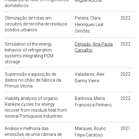
Miguel Rocha
domésticos
Otimização de rotas em
Pereira, Clara
2022
circuitos de recolha de resíduos
Henriques Leal
sólidos urbanos
Simões
Simulation of the energy
Delgado, Ana Paula
2022
behavior of refrigeration
Carvalho
systems integrating PCM
storage
Supervisão e aquisição de
Valadares, Alex
2022
dados no chão de fábrica da
Danny Vieira
Primus Vitoria
Viability analysis of organic
Barbosa, Maria
2022
Rankine cycles for energy
Francisca Pinheiro
recover from residual heat from
several Portuguese industries
Análise e melhoria das
Marques, Bruno
2021
emissões de uma câmara de
Filipe Cardoso