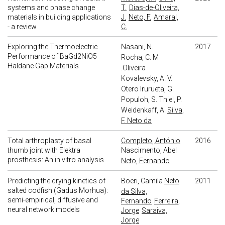
systems and phase change
T.
Dias-de-Oliveira,
materials in building applications
J.
Neto, F.
Amaral,
- a review
C.
Exploring the Thermoelectric
Nasani, N.
2017
Performance of BaGd2NiO5
Rocha, C. M
Haldane Gap Materials
.Oliveira
Kovalevsky, A. V.
Otero Irurueta, G.
Populoh, S.
Thiel, P.
Weidenkaff, A.
Silva,
F. Neto da
Total arthroplasty of basal
Completo, António
2016
thumb joint with Elektra
Nascimento, Abel
prosthesis: An in vitro analysis
Neto, Fernando
Predicting the drying kinetics of
Boeri, Camila
Neto
2011
salted codfish (Gadus Morhua):
da Silva,
semi-empirical, diffusive and
Fernando
Ferreira,
neural network models
Jorge
Saraiva,
Jorge