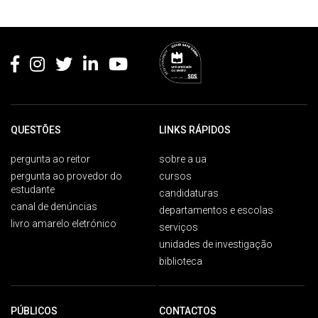
Rodapé
QUESTÕES
LINKS RÁPIDOS
pergunta ao reitor
sobre a ua
pergunta ao provedor do
cursos
estudante
candidaturas
canal de denúncias
departamentos e escolas
livro amarelo eletrónico
serviços
unidades de investigação
biblioteca
PÚBLICOS
CONTACTOS