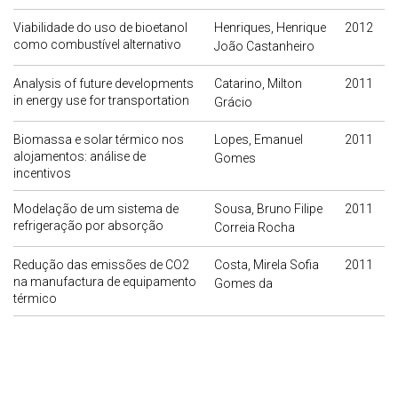
Viabilidade do uso de bioetanol
Henriques, Henrique
2012
como combustível alternativo
João Castanheiro
Analysis of future developments
Catarino, Milton
2011
in energy use for transportation
Grácio
Biomassa e solar térmico nos
Lopes, Emanuel
2011
alojamentos: análise de
Gomes
incentivos
Modelação de um sistema de
Sousa, Bruno Filipe
2011
refrigeração por absorção
Correia Rocha
Redução das emissões de CO2
Costa, Mirela Sofia
2011
na manufactura de equipamento
Gomes da
térmico