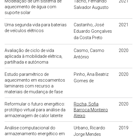
Modelação de um sistema de
Tacho, Fernando
2021
aquecimento de água com
Salvador Augusto
suporte solar
Uma segunda vida para baterias
Castanho, José
2021
de veículos elétricos
Eduardo Gonçalves
da Costa Preto
Avaliação de ciclo de vida
Casmo, Casmo
2020
aplicada à mobilidade elétrica,
António
partilhada e autónoma
Estudo paramétrico de
Pinho, Ana Beatriz
2020
aquecimento em escoamentos
Gomes de
laminares com recurso a
materiais de mudança de fase
Reformular o futuro energético:
Rocha, Sofia
2020
protótipo virtual para análise da
Barroca Monteiro
armazenagem de calor latente
Aleixo
Análise computacional do
Urbano, Ricardo
2019
armazenamento energético em
Jorge Mendes