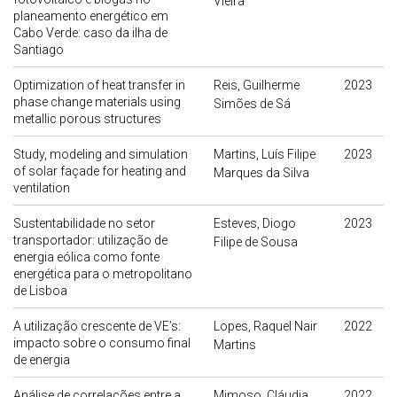
Vieira
planeamento energético em
Cabo Verde: caso da ilha de
Santiago
Optimization of heat transfer in
Reis, Guilherme
2023
phase change materials using
Simões de Sá
metallic porous structures
Study, modeling and simulation
Martins, Luís Filipe
2023
of solar façade for heating and
Marques da Silva
ventilation
Sustentabilidade no setor
Esteves, Diogo
2023
transportador: utilização de
Filipe de Sousa
energia eólica como fonte
energética para o metropolitano
de Lisboa
A utilização crescente de VE’s:
Lopes, Raquel Nair
2022
impacto sobre o consumo final
Martins
de energia
Análise de correlações entre a
Mimoso, Cláudia
2022