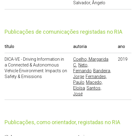
Salvador, Ângelo
publicações de comunicações registadas no RIA
título
autoria
ano
DICA-VE - Driving Information in
Coelho, Margarida
2019
a Connected & Autonomous
C.
Neto,
Vehicle Environment: Impacts on
Fernando
Bandeira,
Safety & Emissions
Jorge
Fernandes,
Paulo
Macedo,
Eloísa
Santos,
José
publicações, como orientador, registadas no RIA