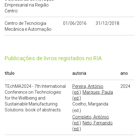
Empresarial na Região
Centro
Centro de Tecnologia
01/06/2016
31/12/2018
Mecânica e Automação
publicações de livros registados no RIA
título
autoria
ano
TEchMA2024 - 7th International
Pereira, António
2024
Conference on Technologies
(ed.)
Marques, Paula
for the Wellbeing and
(ed.)
Sustainable Manufacturing
Coelho, Margarida
Solutions: book of abstracts
(ed.)
Completo, António
(ed.)
Neto, Fernando
(ed.)