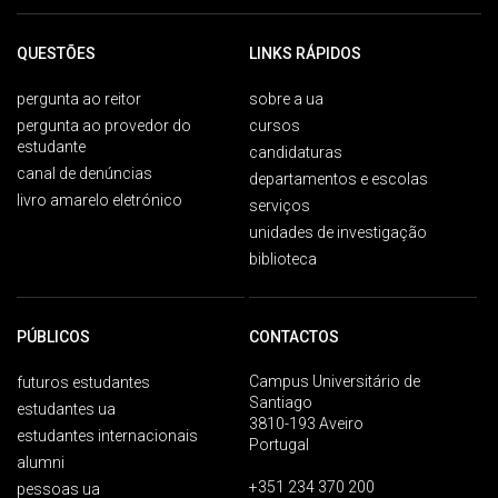
QUESTÕES
LINKS RÁPIDOS
pergunta ao reitor
sobre a ua
pergunta ao provedor do
cursos
estudante
candidaturas
canal de denúncias
departamentos e escolas
livro amarelo eletrónico
serviços
unidades de investigação
biblioteca
PÚBLICOS
CONTACTOS
Campus Universitário de
futuros estudantes
Santiago
estudantes ua
3810-193 Aveiro
estudantes internacionais
Portugal
alumni
+351 234 370 200
pessoas ua